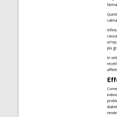
farma
Quest
calman
Infine
causar
un’opz
più g
In si
recett
affett
Eff
Come
indiv
probl
diabe
render