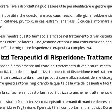
rare i livelli di prolattina può essere utile per identificare e gestire 
e, è possibile che questo farmaco causi reazioni allergiche, sebbene
ni cutanee, prurito o, in casi estremi, anafilassi. È cruciale informa
ci.
ntesi, mentre questo farmaco è efficace nel trattamento di vari disturb
ziali effetti collaterali. Una gestione attenta e una comunicazione ap
 effetti e migliorare l’esperienza terapeutica complessiva.
lizzi Terapeutici di Risperidone: Trattam
idone è ampiamente utilizzato nel trattamento di vari disturbi mentali g
abilità. Uno dei principali utilizzi terapeutici di Risperidone è nel tra
 è caratterizzato da sintomi psicotici come allucinazioni, deliri e dis
rre questi sintomi, migliorando la qualità della vita dei pazienti e facil
 alla schizofrenia, questo farmaco è utilizzato anche nel trattamento d
o disturbo è caratterizzato da episodi alternanti di mania e depressio
e a ridurre l’agitazione, l’iperattività e i comportamenti impulsivi. Dur