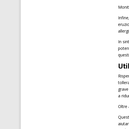
Monito
Infin
eruzio
allergi
In si
poten
questi
Uti
Risper
toller
grave
a ridu
Oltre
Quest
aiutar