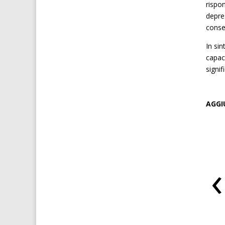
rispo
depres
consen
In si
capaci
signif
AGGI
‹
VIAGRA per donne
Mosca spagnola per donne