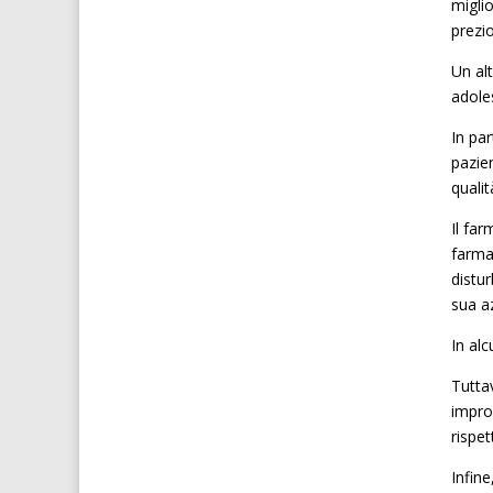
migli
prezio
Un alt
adole
In par
pazien
qualit
Il far
farma
distur
sua az
In alc
Tuttav
impro
rispet
Infine