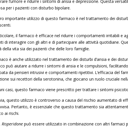
orare l’umore e ridurre i sintomi di ansia e depressione. Questa versat
sa per i pazienti con disturbo bipolare.
ro importante utilizzo di questo farmaco è nel trattamento dei disturbi
scenti.
ticolare, il farmaco è efficace nel ridurre i comportamenti irritabili e 
ti di interagire con gli altri e di partecipare alle attività quotidiane. 
à della vita sia dei pazienti che delle loro famiglie.
maco è anche utilizzato nel trattamento dei disturbi d’ansia e dei distur
co può aiutare a ridurre i sintomi di ansia e le compulsioni, facilita
bata da pensieri intrusivi e comportamenti ripetitivi. L’efficacia del fa
ione sui recettori della serotonina, che giocano un ruolo cruciale nell
uni casi, questo farmaco viene prescritto per trattare i sintomi psicoti
ia, questo utilizzo è controverso a causa del rischio aumentato di effe
vvisa. Pertanto, è essenziale che questo trattamento sia attentamente
to ai rischi.
,
Risperidone
può essere utilizzato in combinazione con altri farmaci p