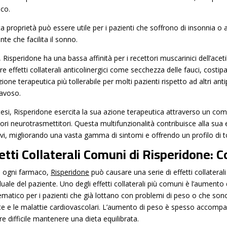
co.
a proprietà può essere utile per i pazienti che soffrono di insonnia o
te che facilita il sonno.
, Risperidone ha una bassa affinità per i recettori muscarinici dell’aceti
e effetti collaterali anticolinergici come secchezza delle fauci, costip
ione terapeutica più tollerabile per molti pazienti rispetto ad altri antip
ravoso.
ntesi, Risperidone esercita la sua azione terapeutica attraverso un c
ori neurotrasmettitori. Questa multifunzionalità contribuisce alla sua e
ivi, migliorando una vasta gamma di sintomi e offrendo un profilo di to
etti Collaterali Comuni di Risperidone: 
 ogni farmaco,
Risperidone
può causare una serie di effetti collaterali
iduale del paziente. Uno degli effetti collaterali più comuni è l’aumen
ematico per i pazienti che già lottano con problemi di peso o che sono 
te e le malattie cardiovascolari. L’aumento di peso è spesso accomp
e difficile mantenere una dieta equilibrata.