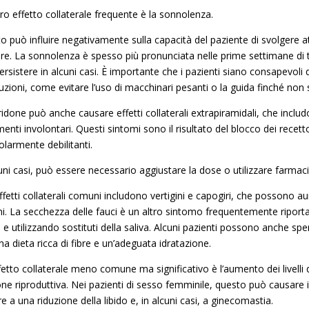
ro effetto collaterale frequente è la sonnolenza.
o può influire negativamente sulla capacità del paziente di svolgere a
are. La sonnolenza è spesso più pronunciata nelle prime settimane di
ersistere in alcuni casi. È importante che i pazienti siano consapevoli
uzioni, come evitare l’uso di macchinari pesanti o la guida finché non 
ridone può anche causare effetti collaterali extrapiramidali, che incl
enti involontari. Questi sintomi sono il risultato del blocco dei rece
olarmente debilitanti.
uni casi, può essere necessario aggiustare la dose o utilizzare farmaci a
effetti collaterali comuni includono vertigini e capogiri, che possono au
ni. La secchezza delle fauci è un altro sintomo frequentemente ripor
 e utilizzando sostituti della saliva. Alcuni pazienti possono anche sp
a dieta ricca di fibre e un’adeguata idratazione.
fetto collaterale meno comune ma significativo è l’aumento dei livelli 
one riproduttiva. Nei pazienti di sesso femminile, questo può causare 
e a una riduzione della libido e, in alcuni casi, a ginecomastia.