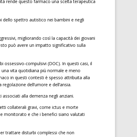
ilità rende questo farmaco una scelta terapeutica
 dello spettro autistico nei bambini e negli
aggressivi, migliorando così la capacità dei giovani
Questo può avere un impatto significativo sulla
bi ossessivo-compulsivi (DOC). In questi casi, il
ndo una vita quotidiana più normale e meno
rmaco in questi contesti è spesso attribuita alla
a regolazione dell’umore e dell’ansia.
ci associati alla demenza negli anziani.
tti collaterali gravi, come ictus e morte
 monitorato e che i benefici siano valutati
er trattare disturbi complessi che non