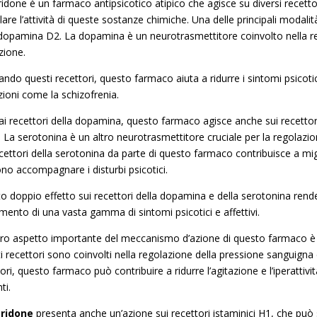
ridone è un farmaco antipsicotico atipico che agisce su diversi recetto
re l’attività di queste sostanze chimiche. Una delle principali modalità
 dopamina D2. La dopamina è un neurotrasmettitore coinvolto nella re
zione.
ndo questi recettori, questo farmaco aiuta a ridurre i sintomi psicoti
zioni come la schizofrenia.
ai recettori della dopamina, questo farmaco agisce anche sui recettori 
La serotonina è un altro neurotrasmettitore cruciale per la regolazione
cettori della serotonina da parte di questo farmaco contribuisce a mig
no accompagnare i disturbi psicotici.
o doppio effetto sui recettori della dopamina e della serotonina ren
amento di una vasta gamma di sintomi psicotici e affettivi.
tro aspetto importante del meccanismo d’azione di questo farmaco è il 
i recettori sono coinvolti nella regolazione della pressione sanguigna 
ori, questo farmaco può contribuire a ridurre l’agitazione e l’iperattivi
ti.
eridone
presenta anche un’azione sui recettori istaminici H1, che può sp