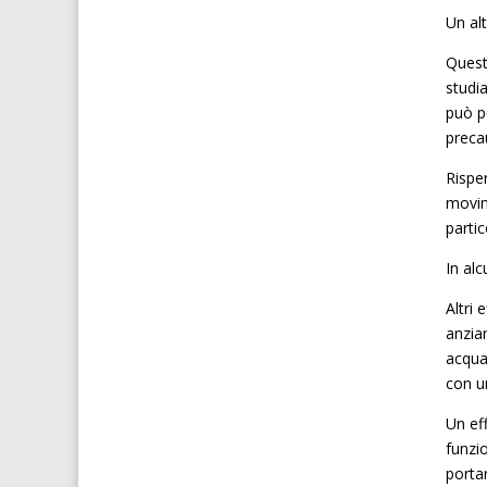
Un alt
Quest
studi
può p
preca
Rispe
movim
partic
In alc
Altri 
anzia
acqua
con un
Un ef
funzi
portar