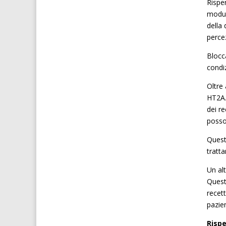
Rispe
modula
della
perce
Blocca
condi
Oltre 
HT2A. 
dei re
posso
Quest
tratt
Un al
Quest
recett
pazien
Risp