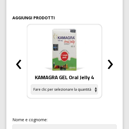
AGGIUNGI PRODOTTI
‹
›
r donne
KAMAGRA GEL Oral Jelly 4
KAMAG
Nome e cognome: