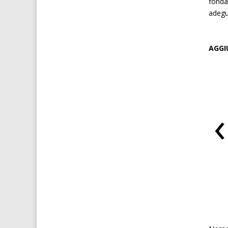
fonda
adegu
AGGI
‹
VIAGRA per donne
Mosca spagnola per donne