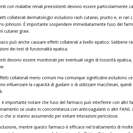
ienti con malattie renali preesistenti devono essere particolarmente ca
fetti collaterali dermatologici includono rash cutanei, prurito e, in rar
ns-Johnson. È importante sospendere immediatamente l’uso del farma
i cutanei gravi.
maco può anche causare effetti collaterali a livello epatico. Sebbene rari
zioni dei test di funzionalità epatica.
ienti devono essere monitorati per eventuali segni di tossicità epatic
ne.
effetti collaterali meno comuni ma comunque significativi includono cefal
o influenzare la capacità di guidare o di utilizzare macchinari, quindi
à.
e, è importante notare che l’uso del farmaco può interferire con altri 
inamento se usato in concomitanza con anticoagulanti o altri FANS. È q
ci che si stanno assumendo per evitare interazioni pericolose.
nclusione, mentre questo farmaco è efficace nel trattamento di molte