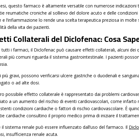
ntesi, questo farmaco è altamente versatile con numerose indicazioni 
ie reumatiche croniche al sollievo del dolore acuto e delle condizioni i
e e l’infiammazione lo rende una scelta terapeutica preziosa in molte s
lità della vita dei pazienti.
etti Collaterali del Diclofenac: Cosa Sa
utti i farmaci, il Diclofenac può causare effetti collaterali, alcuni dei
terali più comuni riguarda il sistema gastrointestinale. I pazienti pos
sia.
i più gravi, possono verificarsi ulcere gastriche o duodenali e sanguin
ngato o ad alte dosi.
tro possibile effetto collaterale è rappresentato dai problemi cardiova
iato a un aumento del rischio di eventi cardiovascolari, come infarto 
stenti condizioni cardiache o fattori di rischio cardiovascolare. È quin
ie cardiache consultino il proprio medico prima di iniziare il trattamen
 il sistema renale può essere influenzato dall’uso del farmaco. Il
Dicl
asi, insufficienza renale acuta.