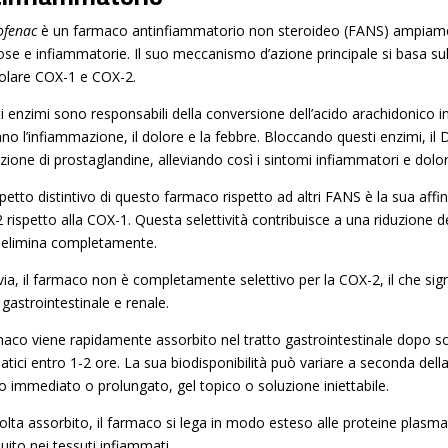
ofenac
è un farmaco antinfiammatorio non steroideo (FANS) ampiamente
se e infiammatorie. Il suo meccanismo d’azione principale si basa sull’
colare COX-1 e COX-2.
i enzimi sono responsabili della conversione dell’acido arachidonico 
o l’infiammazione, il dolore e la febbre. Bloccando questi enzimi, il 
zione di prostaglandine, alleviando così i sintomi infiammatori e dolor
etto distintivo di questo farmaco rispetto ad altri FANS è la sua affin
rispetto alla COX-1. Questa selettività contribuisce a una riduzione degl
i elimina completamente.
ia, il farmaco non è completamente selettivo per la COX-2, il che signi
o gastrointestinale e renale.
rmaco viene rapidamente assorbito nel tratto gastrointestinale dopo 
atici entro 1-2 ore. La sua biodisponibilità può variare a seconda de
io immediato o prolungato, gel topico o soluzione iniettabile.
olta assorbito, il farmaco si lega in modo esteso alle proteine plasmat
buito nei tessuti infiammati.