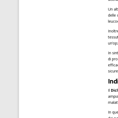
Un al
delle
leucoc
Inolt
tessu
un’op
In si
di pr
effic
sicur
Ind
Il
Dic
ampiam
malat
In que