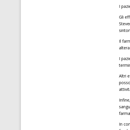
I paz
Gli ef
Steve
sintom
Il far
altera
I paz
termi
Altri 
posson
attivit
Infin
sangu
farma
In co