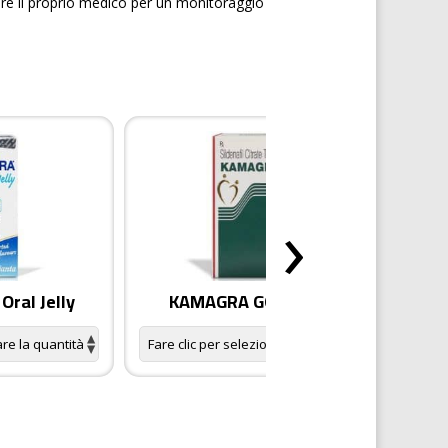
tare il proprio medico per un monitoraggio
›
ral Jelly
KAMAGRA GOLD pillole