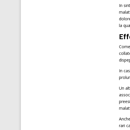
In si
malatt
dolor
la qua
Eff
Come t
colla
dispep
In cas
prolu
Un al
assoc
preesi
malatt
Anche
rari c