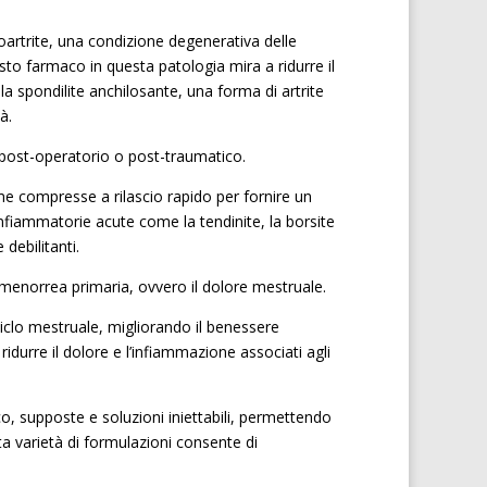
teoartrite, una condizione degenerativa delle
esto farmaco in questa patologia mira a ridurre il
la spondilite anchilosante, una forma di artrite
à.
 post-operatorio o post-traumatico.
me compresse a rilascio rapido per fornire un
i infiammatorie acute come la tendinite, la borsite
debilitanti.
smenorrea primaria, ovvero il dolore mestruale.
 ciclo mestruale, migliorando il benessere
idurre il dolore e l’infiammazione associati agli
co, supposte e soluzioni iniettabili, permettendo
sta varietà di formulazioni consente di