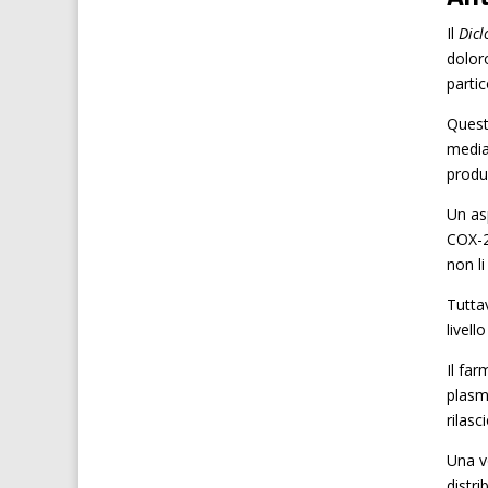
Il
Dicl
doloro
parti
Quest
median
produ
Un asp
COX-2 
non l
Tuttav
livell
Il fa
plasm
rilasc
Una v
distri