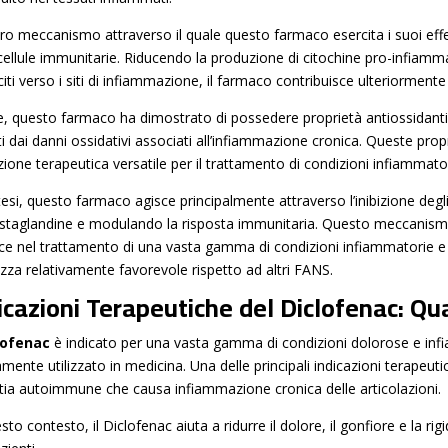
tro meccanismo attraverso il quale questo farmaco esercita i suoi effe
 cellule immunitarie. Riducendo la produzione di citochine pro-infiamma
iti verso i siti di infiammazione, il farmaco contribuisce ulteriorment
re, questo farmaco ha dimostrato di possedere proprietà antiossidanti
ti dai danni ossidativi associati all’infiammazione cronica. Queste pr
zione terapeutica versatile per il trattamento di condizioni infiammato
ntesi, questo farmaco agisce principalmente attraverso l’inibizione de
ostaglandine e modulando la risposta immunitaria. Questo meccanismo
ace nel trattamento di una vasta gamma di condizioni infiammatorie e
ezza relativamente favorevole rispetto ad altri FANS.
icazioni Terapeutiche del Diclofenac: Qu
lofenac
è indicato per una vasta gamma di condizioni dolorose e inf
ente utilizzato in medicina. Una delle principali indicazioni terapeuti
tia autoimmune che causa infiammazione cronica delle articolazioni.
sto contesto, il Diclofenac aiuta a ridurre il dolore, il gonfiore e la rigi