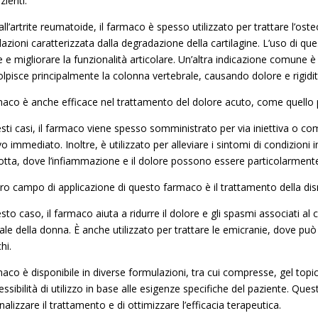
zienti.
all’artrite reumatoide, il farmaco è spesso utilizzato per trattare l’os
lazioni caratterizzata dalla degradazione della cartilagine. L’uso di qu
 e migliorare la funzionalità articolare. Un’altra indicazione comune è 
olpisce principalmente la colonna vertebrale, causando dolore e rigidit
rmaco è anche efficace nel trattamento del dolore acuto, come quello
esti casi, il farmaco viene spesso somministrato per via iniettiva o co
vo immediato. Inoltre, è utilizzato per alleviare i sintomi di condizion
gotta, dove l’infiammazione e il dolore possono essere particolarmente 
tro campo di applicazione di questo farmaco è il trattamento della di
sto caso, il farmaco aiuta a ridurre il dolore e gli spasmi associati al
le della donna. È anche utilizzato per trattare le emicranie, dove può r
hi.
maco è disponibile in diverse formulazioni, tra cui compresse, gel topi
essibilità di utilizzo in base alle esigenze specifiche del paziente. Que
alizzare il trattamento e di ottimizzare l’efficacia terapeutica.