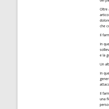
dei pa
Oltre 
artico
dolore
che c
Il fa
In qu
sollie
e la 
Un al
In que
genera
attacc
Il far
una fl
person