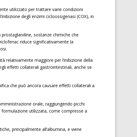
 utilizzato per trattare varie condizioni
inibizione degli enzimi cicloossigenasi (COX), in
in prostaglandine, sostanze chimiche che
Diclofenac riduce significativamente la
osi.
ità relativamente maggiore per l’inibizione della
i effetti collaterali gastrointestinali, anche se
fica che può ancora causare effetti collaterali a
somministrazione orale, raggiungendo picchi
lla formulazione utilizzata, come compresse a
iche, principalmente all’albumina, e viene