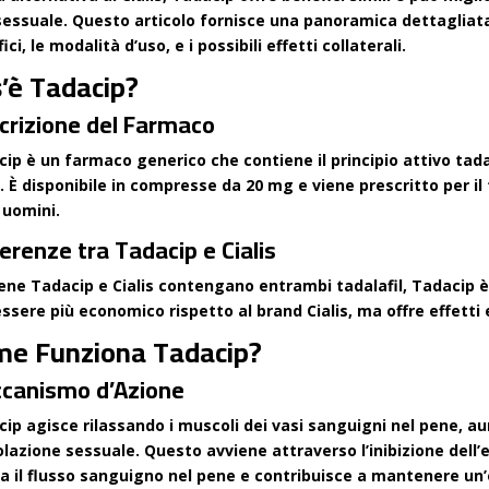
sessuale. Questo articolo fornisce una panoramica dettagliata 
ici, le modalità d’uso, e i possibili effetti collaterali.
’è Tadacip?
crizione del Farmaco
ip è un farmaco generico che contiene il principio attivo tadal
s. È disponibile in compresse da 20 mg e viene prescritto per i
 uomini.
erenze tra Tadacip e Cialis
ne Tadacip e Cialis contengano entrambi tadalafil, Tadacip è 
ssere più economico rispetto al brand Cialis, ma offre effetti e
e Funziona Tadacip?
canismo d’Azione
ip agisce rilassando i muscoli dei vasi sanguigni nel pene, a
lazione sessuale. Questo avviene attraverso l’inibizione dell’
a il flusso sanguigno nel pene e contribuisce a mantenere un’