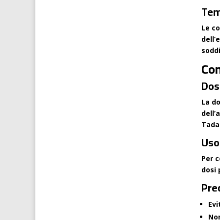
Temp
Le co
dell’
soddi
Co
Dos
La do
dell’
Tadac
Uso
Per c
dosi 
Prec
Evi
Non