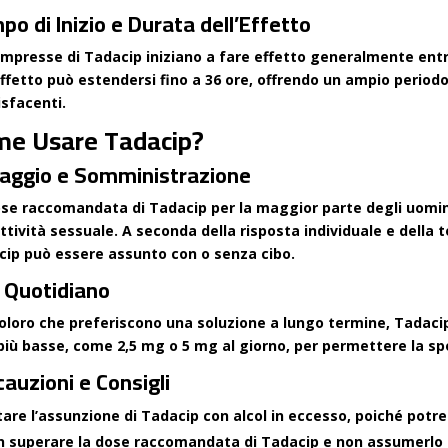
o di Inizio e Durata dell’Effetto
mpresse di Tadacip iniziano a fare effetto generalmente entr
effetto può estendersi fino a 36 ore, offrendo un ampio periodo
sfacenti.
me Usare Tadacip?
aggio e Somministrazione
se raccomandata di Tadacip per la maggior parte degli uomini
attività sessuale. A seconda della risposta individuale e della 
ip può essere assunto con o senza cibo.
 Quotidiano
oloro che preferiscono una soluzione a lungo termine, Tadac
più basse, come 2,5 mg o 5 mg al giorno, per permettere la spo
auzioni e Consigli
tare l’assunzione di Tadacip con alcol in eccesso, poiché potre
 superare la dose raccomandata di Tadacip e non assumerlo pi