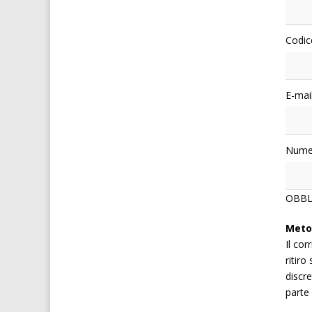
Codic
E-mail
Numer
OBBLI
Meto
Il co
ritiro
discr
parte