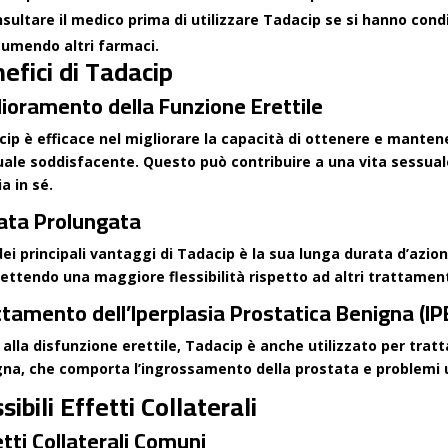
sultare il medico prima di utilizzare Tadacip se si hanno cond
umendo altri farmaci.
efici di Tadacip
lioramento della Funzione Erettile
ip è efficace nel migliorare la capacità di ottenere e manten
ale soddisfacente. Questo può contribuire a una vita sessual
ia in sé.
ata Prolungata
ei principali vantaggi di Tadacip è la sua lunga durata d’azione
ttendo una maggiore flessibilità rispetto ad altri trattamenti
ttamento dell’Iperplasia Prostatica Benigna (IP
 alla disfunzione erettile, Tadacip è anche utilizzato per tratt
na, che comporta l’ingrossamento della prostata e problemi ur
sibili Effetti Collaterali
tti Collaterali Comuni