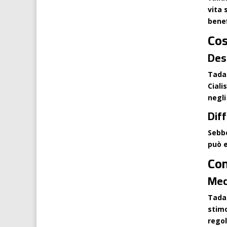
vita 
benef
Cos
Des
Tadac
Ciali
negli
Diff
Sebbe
può e
Com
Mec
Tadac
stimo
regol