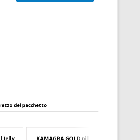
e
rezzo del pacchetto
 Jelly
KAMAGRA GOLD pillole
SUPER 