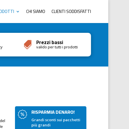
RODOTTI
CHI SIAMO
CLIENTI SODDISFATTI
Prezzi bassi

cy
valido per tutti i prodotti
RISPARMIA DENARO!
Grandi sconti sui pacchetti
 del
più grandi
le