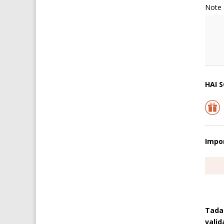
Note 
HAI 
Impor
Tadac
valid