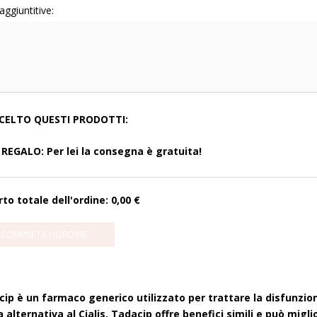
aggiuntitive:
SCELTO QUESTI PRODOTTI:
REGALO: Per lei la consegna è gratuita!
to totale dell'ordine:
0,00 €
ip è un farmaco generico utilizzato per trattare la disfunzio
a alternativa al Cialis, Tadacip offre benefici simili e può migl