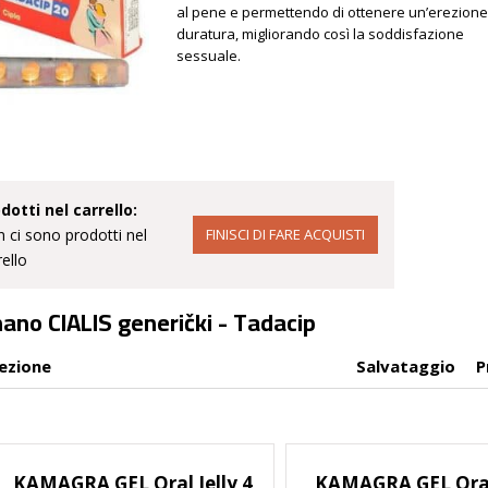
al pene e permettendo di ottenere un’erezion
duratura, migliorando così la soddisfazione
sessuale.
dotti nel carrello:
 ci sono prodotti nel
rello
mano CIALIS generički - Tadacip
ezione
Salvataggio
P
KAMAGRA GEL Oral Jelly 4
KAMAGRA GEL Oral