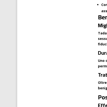
Con
ass
Ben
Mig
Tadac
sessu
fiduc
Dur
Uno d
perme
Tra
Oltre
benig
Pos
Effe