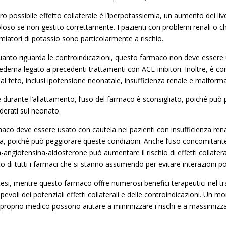
ro possibile effetto collaterale è l’iperpotassiemia, un aumento dei li
oloso se non gestito correttamente. I pazienti con problemi renali o c
rmiatori di potassio sono particolarmente a rischio.
uanto riguarda le controindicazioni, questo farmaco non deve essere ut
edema legato a precedenti trattamenti con ACE-inibitori. Inoltre, è c
 al feto, inclusi ipotensione neonatale, insufficienza renale e malform
 durante l’allattamento, l’uso del farmaco è sconsigliato, poiché può 
derati sul neonato.
rmaco deve essere usato con cautela nei pazienti con insufficienza rena
ca, poiché può peggiorare queste condizioni. Anche l’uso concomitante 
-angiotensina-aldosterone può aumentare il rischio di effetti collatera
o di tutti i farmaci che si stanno assumendo per evitare interazioni p
ntesi, mentre questo farmaco offre numerosi benefici terapeutici nel t
pevoli dei potenziali effetti collaterali e delle controindicazioni. Un
l proprio medico possono aiutare a minimizzare i rischi e a massimizza