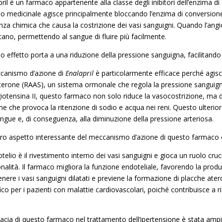
ril è un farmaco appartenente alla classe degli inibitori dell’enzima di
o medicinale agisce principalmente bloccando l’enzima di conversione d
za chimica che causa la costrizione dei vasi sanguigni. Quando l’angiote
atano, permettendo al sangue di fluire più facilmente.
 effetto porta a una riduzione della pressione sanguigna, facilitando 
ccanismo d’azione di
Enalapril
è particolarmente efficace perché agisce
terone (RAAS), un sistema ormonale che regola la pressione sanguigna e
giotensina II, questo farmaco non solo riduce la vasocostrizione, ma 
e che provoca la ritenzione di sodio e acqua nei reni. Questo ulterior
angue e, di conseguenza, alla diminuzione della pressione arteriosa.
tro aspetto interessante del meccanismo d’azione di questo farmaco è 
telio è il rivestimento interno dei vasi sanguigni e gioca un ruolo cru
onalità. Il farmaco migliora la funzione endoteliale, favorendo la prod
nere i vasi sanguigni dilatati e previene la formazione di placche ate
co per i pazienti con malattie cardiovascolari, poiché contribuisce a rid
icacia di questo farmaco nel trattamento dell’ipertensione è stata ampi