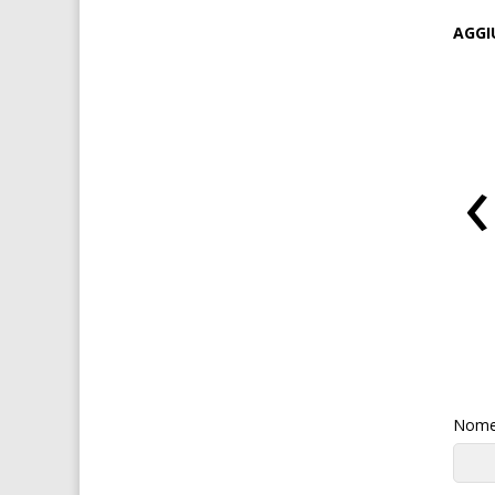
AGGI
‹
VIAGRA per donne
Mosca spagnola per donne
Nome