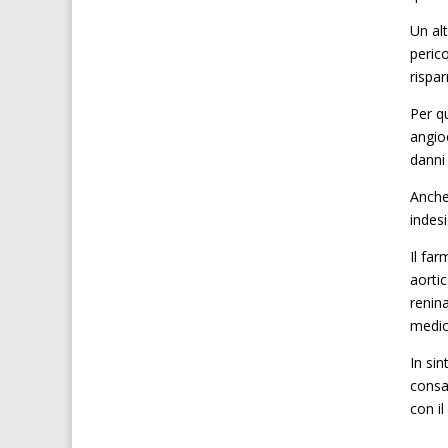
Un alt
peric
rispa
Per q
angio
danni
Anche
indesi
Il fa
aorti
renina
medic
In si
consa
con i