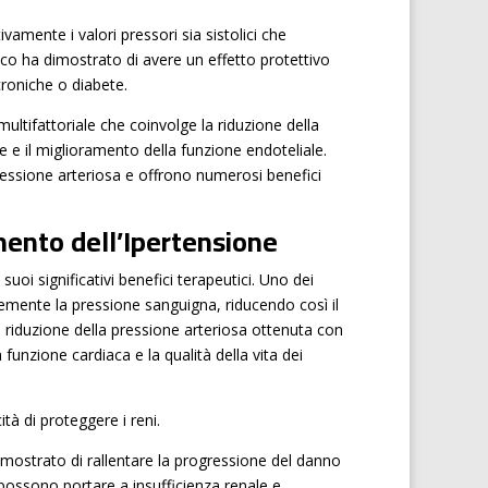
vamente i valori pressori sia sistolici che
rmaco ha dimostrato di avere un effetto protettivo
croniche o diabete.
tifattoriale che coinvolge la riduzione della
e e il miglioramento della funzione endoteliale.
pressione arteriosa e offrono numerosi benefici
amento dell’Ipertensione
uoi significativi benefici terapeutici. Uno dei
cemente la pressione sanguigna, riducendo così il
La riduzione della pressione arteriosa ottenuta con
 funzione cardiaca e la qualità della vita dei
tà di proteggere i reni.
dimostrato di rallentare la progressione del danno
 possono portare a insufficienza renale e