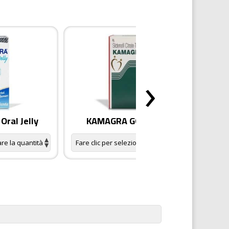
›
ral Jelly
KAMAGRA GOLD pillole