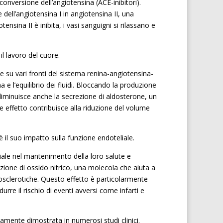
 conversione dell’angiotensina (ACE-inibitori).
ell’angiotensina I in angiotensina II, una
nsina II è inibita, i vasi sanguigni si rilassano e
il lavoro del cuore.
 su vari fronti del sistema renina-angiotensina-
 l’equilibrio dei fluidi. Bloccando la produzione
diminuisce anche la secrezione di aldosterone, un
e effetto contribuisce alla riduzione del volume
il suo impatto sulla funzione endoteliale.
ciale nel mantenimento della loro salute e
uzione di ossido nitrico, una molecola che aiuta a
rosclerotiche. Questo effetto è particolarmente
urre il rischio di eventi avversi come infarti e
amente dimostrata in numerosi studi clinici.