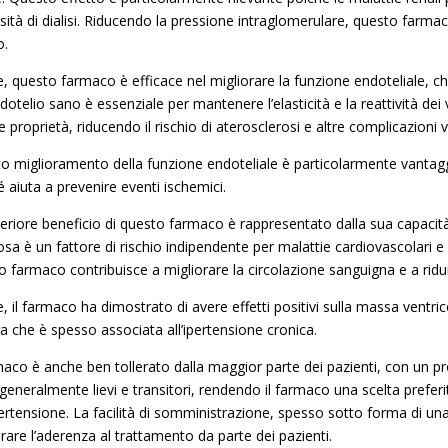
sità di dialisi. Riducendo la pressione intraglomerulare, questo farmac
o.
re, questo farmaco è efficace nel migliorare la funzione endoteliale, 
otelio sano è essenziale per mantenere l’elasticità e la reattività dei v
 proprietà, riducendo il rischio di aterosclerosi e altre complicazioni v
o miglioramento della funzione endoteliale è particolarmente vantaggi
 aiuta a prevenire eventi ischemici.
eriore beneficio di questo farmaco è rappresentato dalla sua capacità di 
osa è un fattore di rischio indipendente per malattie cardiovascolari e m
 farmaco contribuisce a migliorare la circolazione sanguigna e a ridurre
e, il farmaco ha dimostrato di avere effetti positivi sulla massa ventrico
ra che è spesso associata all’ipertensione cronica.
maco è anche ben tollerato dalla maggior parte dei pazienti, con un profi
generalmente lievi e transitori, rendendo il farmaco una scelta prefer
pertensione. La facilità di somministrazione, spesso sotto forma di una
rare l’aderenza al trattamento da parte dei pazienti.