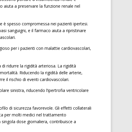
o aiuta a preservare la funzione renale nel
che è spesso compromessa nei pazienti ipertesi.
asi sanguigni, e il farmaco aiuta a ripristinare
ascolari.
oso per i pazienti con malattie cardiovascolari,
ridurre la rigidità arteriosa. La rigidità
ortalità. Riducendo la rigidità delle arterie,
 il rischio di eventi cardiovascolari.
lare sinistra, riducendo l’ipertrofia ventricolare
lo di sicurezza favorevole. Gli effetti collaterali
ita per molti medici nel trattamento
 singola dose giornaliera, contribuisce a