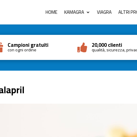
HOME
KAMAGRA
VIAGRA
ALTRI P
Campioni gratuiti
20,000 clienti


con ogni ordine
qualità, sicurezza, priva
alapril