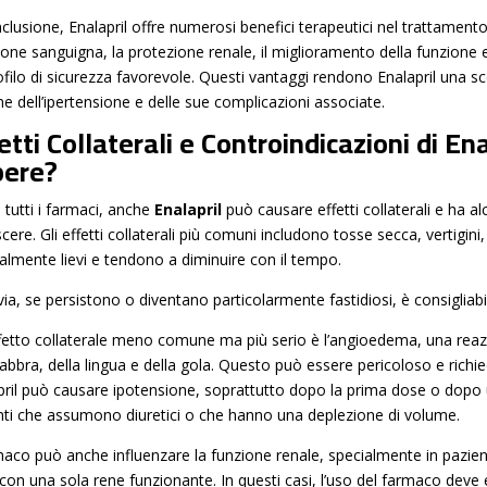
clusione, Enalapril offre numerosi benefici terapeutici nel trattamento d
one sanguigna, la protezione renale, il miglioramento della funzione end
filo di sicurezza favorevole. Questi vantaggi rendono Enalapril una sce
ne dell’ipertensione e delle sue complicazioni associate.
etti Collaterali e Controindicazioni di En
pere?
tutti i farmaci, anche
Enalapril
può causare effetti collaterali e ha a
ere. Gli effetti collaterali più comuni includono tosse secca, vertigin
almente lievi e tendono a diminuire con il tempo.
ia, se persistono o diventano particolarmente fastidiosi, è consigliabi
fetto collaterale meno comune ma più serio è l’angioedema, una reazi
 labbra, della lingua e della gola. Questo può essere pericoloso e rich
pril può causare ipotensione, soprattutto dopo la prima dose o dopo
nti che assumono diuretici o che hanno una deplezione di volume.
maco può anche influenzare la funzione renale, specialmente in pazienti
i con una sola rene funzionante. In questi casi, l’uso del farmaco de