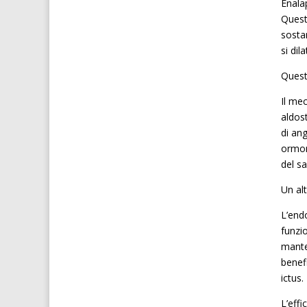
Enalap
Quest
sostan
si dil
Questo
Il me
aldos
di an
ormon
del s
Un al
L’endo
funzi
mante
benefi
ictus.
L’eff