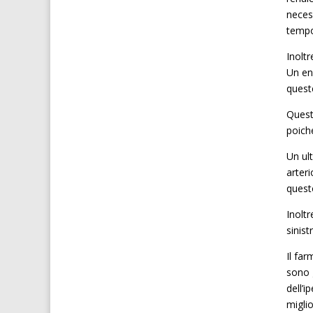
neces
temp
Inolt
Un end
queste
Quest
poiché
Un ult
arteri
questo
Inoltr
sinist
Il far
sono 
dell’i
miglio