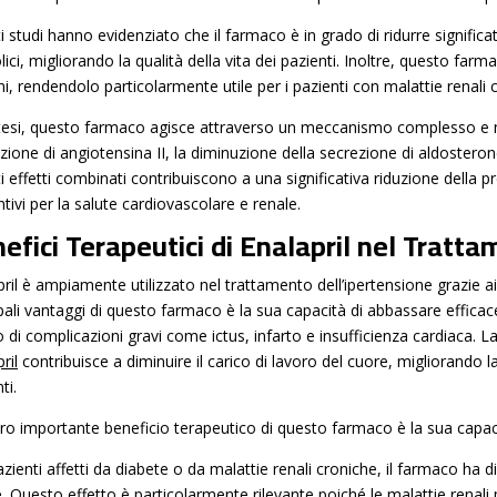
 studi hanno evidenziato che il farmaco è in grado di ridurre significati
lici, migliorando la qualità della vita dei pazienti. Inoltre, questo fa
ni, rendendolo particolarmente utile per i pazienti con malattie renali 
ntesi, questo farmaco agisce attraverso un meccanismo complesso e mul
zione di angiotensina II, la diminuzione della secrezione di aldosteron
i effetti combinati contribuiscono a una significativa riduzione della 
tivi per la salute cardiovascolare e renale.
efici Terapeutici di Enalapril nel Tratt
ril è ampiamente utilizzato nel trattamento dell’ipertensione grazie ai s
ipali vantaggi di questo farmaco è la sua capacità di abbassare effica
o di complicazioni gravi come ictus, infarto e insufficienza cardiaca. 
ril
contribuisce a diminuire il carico di lavoro del cuore, migliorando la
ti.
tro importante beneficio terapeutico di questo farmaco è la sua capaci
zienti affetti da diabete o da malattie renali croniche, il farmaco ha 
e. Questo effetto è particolarmente rilevante poiché le malattie renali