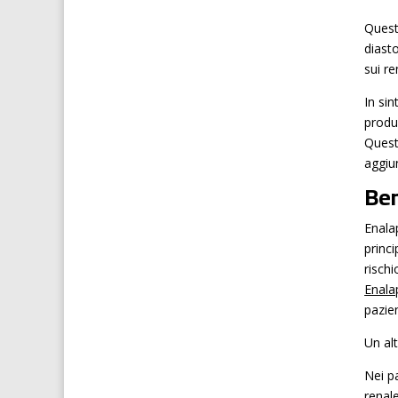
Questi
diasto
sui re
In si
produ
Quest
aggiun
Ben
Enalap
princ
rischi
Enalap
pazien
Un al
Nei pa
renal