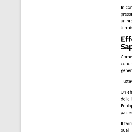
In con
pressi
un pro
termi
Eff
Sa
Come 
conosc
gener
Tuttav
Un ef
delle
Enala
pazie
Il far
quell