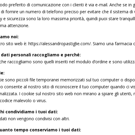
odo preferito di comunicazione con i clienti è via e-mail. Anche se in 
di fornire un numero di telefono preciso per evitare che il sistema di ver
y e sicurezza sono la loro massima priorità, quindi puoi stare tranquil
ma attenzione.
iamo noi:
stro sito web è: https://alessandropastiglie.com/. Siamo una farmacia o
 dati personali raccogliamo e perché:
 che raccogliamo sono quelli inseriti nel modulo d’ordine e sono utiliz
e:
kie sono piccoli file temporanei memorizzati sul tuo computer o disposi
o consente al nostro sito di riconoscere il tuo computer quando ci vis
alizzata. I cookie sul nostro sito web non mirano a spiare gli utenti, n
codice malevolo o virus.
hi condividiamo i tuoi dati:
 dati non vengono condivisi con altri.
uanto tempo conserviamo i tuoi dati: