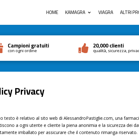
HOME
KAMAGRA
VIAGRA
ALTRI P
Campioni gratuiti
20,000 clienti


con ogni ordine
qualità, sicurezza, priva
licy Privacy
o testo è relativo al sito web di AlessandroPastiglie.com, una farmacia
iscono a ogni utente e cliente la piena anonimia e la sicurezza dei dat
etamente imballato per assicurare che il contenuto rimanga riservato.