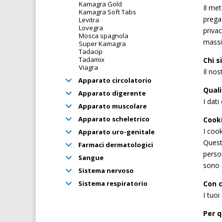
Kamagra Gold
Il met
Kamagra Soft Tabs
prega 
Levitra
Lovegra
privac
Mosca spagnola
massi
Super Kamagra
Tadacip
Tadamix
Chi s
Viagra
Il no
Apparato circolatorio
Quali
Apparato digerente
I dati
Apparato muscolare
Apparato scheletrico
Cooki
I coo
Apparato uro-genitale
Quest
Farmaci dermatologici
person
Sangue
sono 
Sistema nervoso
Sistema respiratorio
Con c
I tuoi
Per q