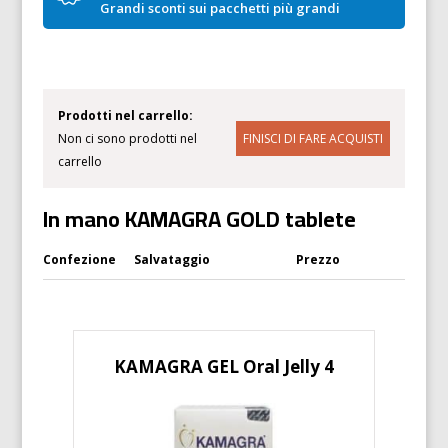
Grandi sconti sui pacchetti più grandi
Prodotti nel carrello:
Non ci sono prodotti nel
carrello
In mano KAMAGRA GOLD tablete
Confezione
Salvataggio
Prezzo
KAMAGRA GEL Oral Jelly 4
K