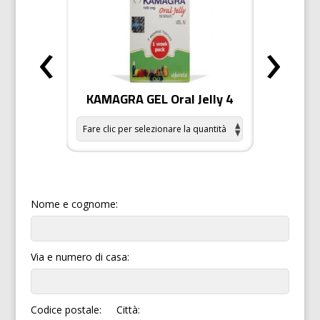
‹
›
r donne
KAMAGRA GEL Oral Jelly 4
KAMAG
Nome e cognome:
Via e numero di casa:
Codice postale:
Città: