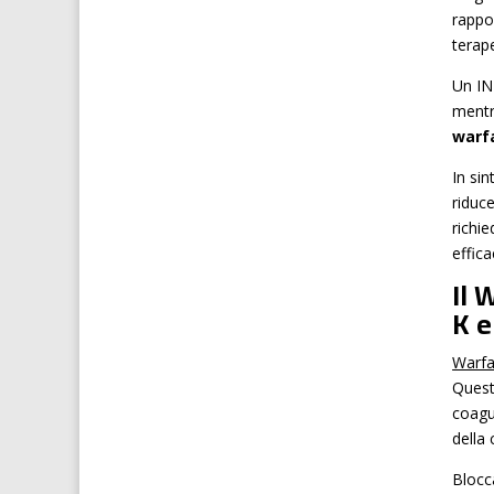
rappo
terape
Un INR
mentr
warf
In sin
riduc
richi
effica
Il 
K e
Warfa
Questo
coagu
della 
Blocca