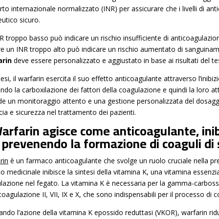
rto internazionale normalizzato (INR) per assicurare che i livelli di 
utico sicuro.
 troppo basso può indicare un rischio insufficiente di anticoagulazione
e un INR troppo alto può indicare un rischio aumentato di sanguiname
arin
deve essere personalizzato e aggiustato in base ai risultati del tes
tesi, il warfarin esercita il suo effetto anticoagulante attraverso l’inib
endo la carboxilazione dei fattori della coagulazione e quindi la loro 
ede un monitoraggio attento e una gestione personalizzata del dosaggio
cia e sicurezza nel trattamento dei pazienti.
Warfarin agisce come anticoagulante, inib
 prevenendo la formazione di coaguli di
rin
è un farmaco anticoagulante che svolge un ruolo cruciale nella pr
 medicinale inibisce la sintesi della vitamina K, una vitamina essenzial
lazione nel fegato. La vitamina K è necessaria per la gamma-carbossil
coagulazione II, VII, IX e X, che sono indispensabili per il processo di
ndo l’azione della vitamina K epossido reduttasi (VKOR), warfarin riduc