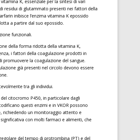
vitamina K, essenziale per la sintesi di vari
di residui di glutammato presenti nei fattori della
Warfarin inibisce l’enzima vitamina K epossido
dotta a partire dal suo epossido.
ione funzionali.
one della forma ridotta della vitamina K,
nza, i fattori della coagulazione prodotti in
 di promuovere la coagulazione del sangue.
ulazione già presenti nel circolo devono essere
one.
volmente tra gli individui.
del citocromo P450, in particolare dagli
codificano questi enzimi e in VKOR possono
te, richiedendo un monitoraggio attento e
significativa con molti farmaci e alimenti, che
 regolare del tempo di protrombina (PT) e del