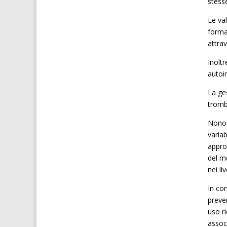
stess
Le va
forma
attra
Inolt
autoi
La ge
trombo
Nonos
varia
approc
del mo
nei li
In co
preven
uso r
associ