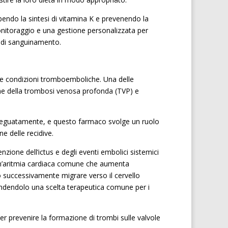
bendo la sintesi di vitamina K e prevenendo la
onitoraggio e una gestione personalizzata per
io di sanguinamento.
rie condizioni tromboemboliche. Una delle
ione della trombosi venosa profonda (TVP) e
adeguatamente, e questo farmaco svolge un ruolo
ne delle recidive.
nzione dell’ictus e degli eventi embolici sistemici
 è un’aritmia cardiaca comune che aumenta
no successivamente migrare verso il cervello
endendolo una scelta terapeutica comune per i
er prevenire la formazione di trombi sulle valvole