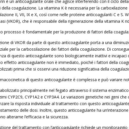
in è un anticoagulante orale che agisce interferendo con il ciclo della 
i della coagulazione. La vitamina K è necessaria per la carboxilazione 
azione II, VII, IX e X, così come nelle proteine anticoagulanti C e S. 
tasi (VKOR), che è responsabile della rigenerazione della vitamina K ri
o processo è fondamentale per la produzione di fattori della coagulaz
bizione di VKOR da parte di questo anticoagulante porta a una diminuzi
iale per la carbossilazione dei fattori della coagulazione. Di consegue
nza di questo anticoagulante sono biologicamente inattivi e incapaci
o effetto anticoagulante non è immediato, poiché i fattori della coag
lizzati prima che si osservi una riduzione significativa della coagulazi
rmacocinetica di questo anticoagulante è complessa e può variare note
abolizzato principalmente nel fegato attraverso il sistema enzimatico 
zimi CYP2C9, CYP1A2 e CYP3A4. Le variazioni genetiche nei geni che 
enzare la risposta individuale al trattamento con questo anticoagulan
ustamento delle dosi. Inoltre, questo anticoagulante ha un’interazione 
o alterarne l’efficacia e la sicurezza.
stione del trattamento con l’anticoagulante richiede un monitoraggio