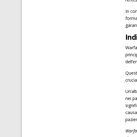
In co
forma
garant
Ind
Warfa
princ
dell’
Quest
crucia
Un’alt
nei pa
signi
causa
pazie
Warfa