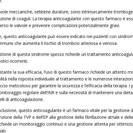
e.
lvole meccaniche, sebbene durature, sono intrinsecamente trombogenic
zione di coaguli. La terapia anticoagulante con questo farmaco è ess
verso le valvole e prevenire complicazioni potenzialmente gravi.
re, questo anticoagulante può essere indicato nei pazienti con sindrome
mmune che aumenta il rischio di trombosi arteriosa e venosa.
stione di questa sindrome spesso richiede un trattamento anticoagula
tici ricorrenti.
tante la sua efficacia, l’uso di questo farmaco richiede un attento m
bilità nella risposta individuale al trattamento e le numerose interazi
cio meticoloso per garantire la sicurezza e l’efficacia della terapia. 
nitoraggio regolare dell’INR e sulla necessità di mantenere una dieta e 
velli di anticoagulazione.
nclusione, questo anticoagulante è un farmaco vitale per la gestione 
zione della TVP e dell’EP alla gestione della fibrillazione atriale e del
ichiede un monitoraggio continuo e una gestione attenta per ottimizzare
ati.