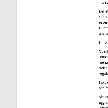
imped
L’eff
consum
essere
Duran
una t
Il mon
Quest
l’eff
mentr
tratt
regola
Inoltr
altri 
Alcun
aggiu
l’eff