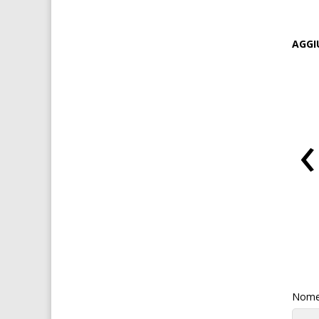
AGGI
‹
VIAGRA per donne
Mosca spagnola per donne
Nome