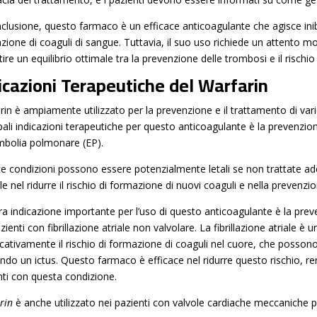
nclusione, questo farmaco è un efficace anticoagulante che agisce ini
zione di coaguli di sangue. Tuttavia, il suo uso richiede un attento m
ire un equilibrio ottimale tra la prevenzione delle trombosi e il risch
icazioni Terapeutiche del Warfarin
rin è ampiamente utilizzato per la prevenzione e il trattamento di va
ipali indicazioni terapeutiche per questo anticoagulante è la prevenz
embolia polmonare (EP).
e condizioni possono essere potenzialmente letali se non trattate 
le nel ridurre il rischio di formazione di nuovi coaguli e nella prevenzio
ra indicazione importante per l’uso di questo anticoagulante è la preve
zienti con fibrillazione atriale non valvolare. La fibrillazione atriale
ficativamente il rischio di formazione di coaguli nel cuore, che posso
ndo un ictus. Questo farmaco è efficace nel ridurre questo rischio, r
nti con questa condizione.
rin
è anche utilizzato nei pazienti con valvole cardiache meccaniche p