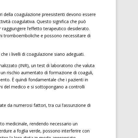
ri della coagulazione preesistenti devono essere
ttività coagulativa. Questo significa che può
r raggiungere l’effetto terapeutico desiderato.
ioni tromboemboliche e possono necessitare di
che i livelli di coagulazione siano adeguati.
lizzato (INR), un test di laboratorio che valuta
 un rischio aumentato di formazione di coaguli,
nto. È quindi fondamentale che i pazienti in
i del medico e si sottopongano a controlli
ate da numerosi fattori, tra cui l’assunzione di
esto medicinale, rendendo necessario un
erdure a foglia verde, possono interferire con
stire la loro dieta in modo appropriato.