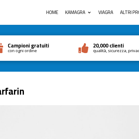
HOME
KAMAGRA
VIAGRA
ALTRI P
Campioni gratuiti
20,000 clienti


con ogni ordine
qualità, sicurezza, priva
rfarin