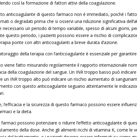
endo così la formazione di fattori attivi della coagulazione.
etto anticoagulante di questo farmaco non è immediato, poiché i fatto
ati o degradati prima che si osservi una riduzione significativa dell’a
 necessario un periodo di tempo variabile, spesso di alcuni giorni, pe
te questo periodo, i pazienti possono essere a rischio di complicaz
erapia ponte con altri anticoagulanti a breve durata d’azione.
itoraggio della terapia con l’anticoagulante è essenziale per garantire 
o viene fatto misurando regolarmente il rapporto internazionale norma
icacia della coagulazione del sangue. Un INR troppo basso può indicare
e un INR troppo alto può indicare un rischio aumentato di sanguiname
amento con questo anticoagulante seguano attentamente le indicazion
ri.
e, l’efficacia e la sicurezza di questo farmaco possono essere influenz
farmaci e la dieta.
i farmaci possono potenziare o ridurre l’effetto anticoagulante di qu
stamento della dose. Anche gli alimenti ricchi di vitamina K, come le v
icacia del trattamento, e i pazienti devono essere informati su come ge